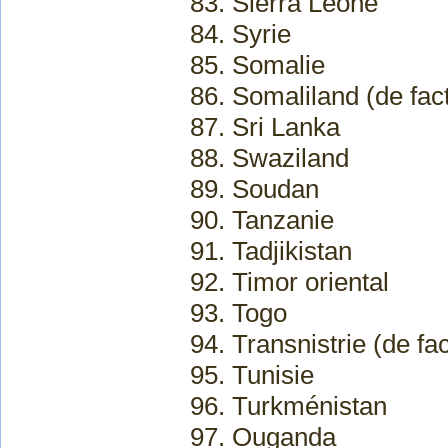
83. Sierra Leone
84. Syrie
85. Somalie
86. Somaliland (de fac
87. Sri Lanka
88. Swaziland
89. Soudan
90. Tanzanie
91. Tadjikistan
92. Timor oriental
93. Togo
94. Transnistrie (de fa
95. Tunisie
96. Turkménistan
97. Ouganda