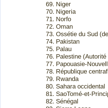
69. Niger
70. Nigeria
71. Norfo
72. Oman
73. Ossétie du Sud (de
74. Pakistan
75. Palau
76. Palestine (Autorité
77. Papouasie-Nouvel
78. République centraf
79. Rwanda
80. Sahara occidental
81. SaoTomé-et-Princi
82. Sénégal