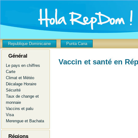
Republique Dominicaine
Punta Cana
Général
Vaccin et santé en Ré
Le pays en chiffres
Carte
Climat et Météo
Décalage Horaire
Sécurité
Taux de change et
monnaie
Vaccins et palu
Visa
Merengue et Bachata
Régions