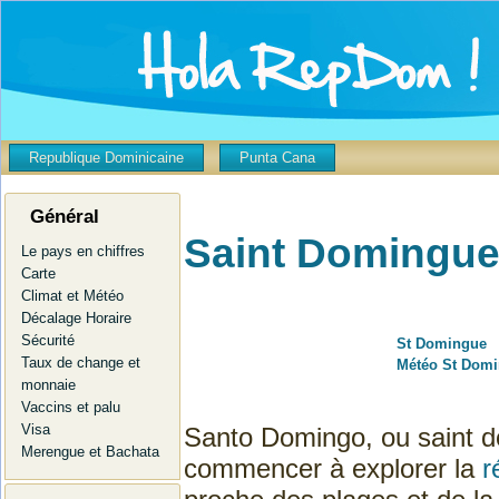
Republique Dominicaine
Punta Cana
Général
Saint Domingu
Le pays en chiffres
Carte
Climat et Météo
Décalage Horaire
Sécurité
St Domingue
Taux de change et
Météo St Dom
monnaie
Vaccins et palu
Visa
Santo Domingo, ou saint do
Merengue et Bachata
commencer à explorer la
r