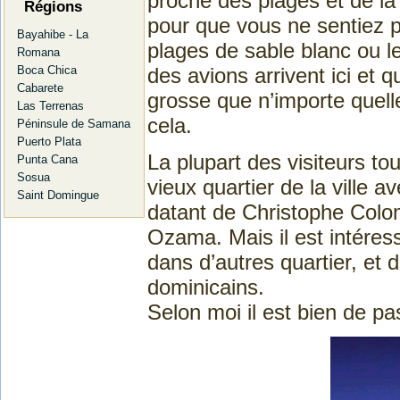
proche des plages et de l
Régions
pour que vous ne sentiez pa
Bayahibe - La
plages de sable blanc ou le
Romana
des avions arrivent ici et q
Boca Chica
Cabarete
grosse que n’importe quel
Las Terrenas
cela.
Péninsule de Samana
Puerto Plata
La plupart des visiteurs to
Punta Cana
Sosua
vieux quartier de la ville 
Saint Domingue
datant de Christophe Colom
Ozama. Mais il est intéressa
dans d’autres quartier, et 
dominicains.
Selon moi il est bien de p