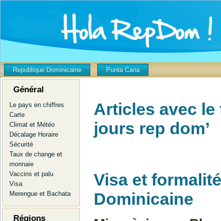
Republique Dominicaine
Punta Cana
Général
Articles avec le 
Le pays en chiffres
Carte
jours rep dom’
Climat et Météo
Décalage Horaire
Sécurité
Taux de change et
monnaie
Visa et formali
Vaccins et palu
Visa
Dominicaine
Merengue et Bachata
Régions