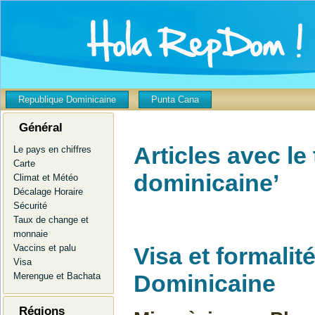
Republique Dominicaine
Punta Cana
Général
Articles avec le
Le pays en chiffres
Carte
dominicaine’
Climat et Météo
Décalage Horaire
Sécurité
Taux de change et
monnaie
Visa et formali
Vaccins et palu
Visa
Dominicaine
Merengue et Bachata
Régions