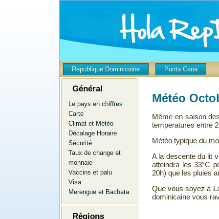
Republique Dominicaine
Punta Cana
Général
Météo Octo
Le pays en chiffres
Carte
Même en saison des 
Climat et Météo
temperatures entre 
Décalage Horaire
Météo typique du mo
Sécurité
Taux de change et
A la descente du lit
monnaie
atteindra les 33°C 
20h) que les pluies a
Vaccins et palu
Visa
Que vous soyez à La
Merengue et Bachata
dominicaine vous rav
Régions