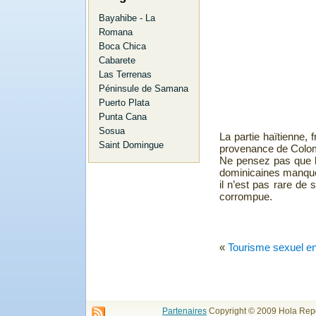
Bayahibe - La
Romana
Boca Chica
Cabarete
Las Terrenas
Péninsule de Samana
Puerto Plata
Punta Cana
Sosua
La partie haïtienne,
Saint Domingue
provenance de Colom
Ne pensez pas que le
dominicaines manquen
il n’est pas rare de
corrompue.
«
Tourisme sexuel en
Partenaires
Copyright © 2009 Hola Repd