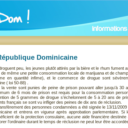
République Dominicaine
oguent peu, les jeunes plutôt attirés par la bière et le rhum fument 
ut de même une petite consommation locale de marijuana et de cham
e en quantité infime), et le commerce de drogue sont sévère
e ( loi 50-88) .
la vente sont punies de peine de prison pouvant aller jusqu’à 30 
mum de 6 mois de prison est requis pour la consommation personn
étention de 5 grammes de drogue s’échelonnent de 5 à 20 ans de p
nts français se sont vu infliger des peines de dix ans de réclusion.
ransfèrement des personnes condamnées a été signée le 13/11/2009 e
icaine et entrera en vigueur après approbation parlementaire. Si l
ficient de la protection consulaire, aucune aide financière destinée à
rer l’ordinaire durant le temps de réclusion ne peut leur être accordé