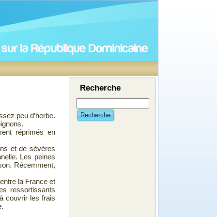
Recherche
assez peu d’herbe.
Recherche
pignons.
ment réprimés en
ans et de sévères
elle. Les peines
rison. Récemment,
ntre la France et
es ressortissants
 couvrir les frais
e.