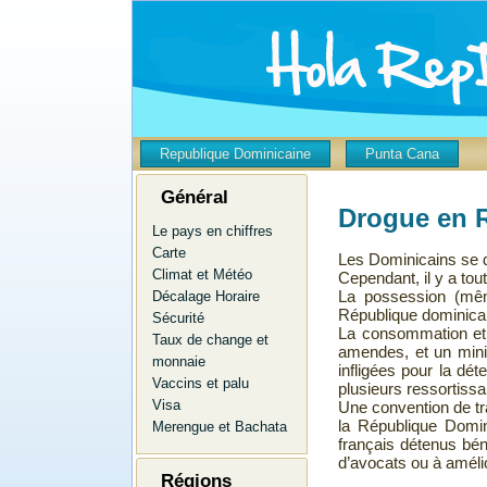
Republique Dominicaine
Punta Cana
Général
Drogue en 
Le pays en chiffres
Carte
Les Dominicains se dr
Climat et Météo
Cependant, il y a to
La possession
(mêm
Décalage Horaire
République dominicain
Sécurité
La consommation et 
Taux de change et
amendes, et un mini
monnaie
infligées pour la d
Vaccins et palu
plusieurs ressortissa
Visa
Une convention de t
la République Domin
Merengue et Bachata
français détenus béné
d’avocats ou à amélio
Régions